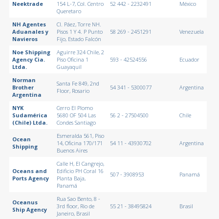
Neektrade
154 L-7, Col. Centro
52 442 - 2232491
México
Queretaro
NH Agentes
Cl. Páez, Torre NH.
Aduanales y
Pisos 1 Y 4. P Punto
58 269 - 2451291
Venezuela
Navieros
Fijo, Estado Falcón
Noe Shipping
Aguirre 324 Chile, 2
Agency Cia.
Piso Oficina 1
593 - 42524556
Ecuador
Ltda.
Guayaquil
Norman
Santa Fe 849, 2nd
Brother
54 341 - 5300077
Argentina
Floor, Rosario
Argentina
NYK
Cerro El Plomo
Sudamérica
5680 OF 504 Las
56 2 - 27504500
Chile
(Chile) Ltda.
Condes Santiago
Esmeralda 561, Piso
Ocean
14, Oficina 170/171
54 11 - 43930702
Argentina
Shipping
Buenos Aires
Calle H, El Cangrejo,
Oceans and
Edificio PH Coral 16
507 - 3908953
Panamá
Ports Agency
Planta Baja,
Panamá
Rua Sao Bento, 8 -
Oceanus
3rd floor, Rio de
55 21 - 38495824
Brasil
Ship Agency
Janeiro, Brasil