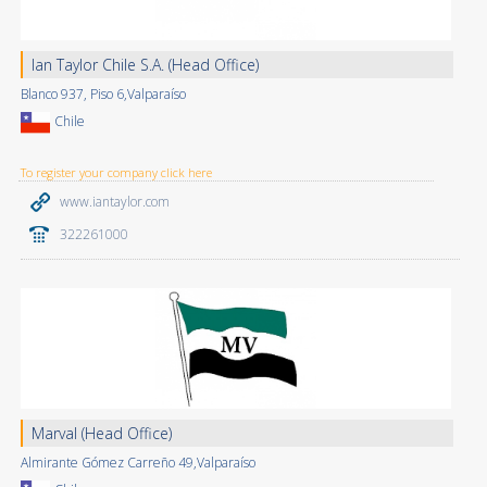
Ian Taylor Chile S.A. (Head Office)
Blanco 937, Piso 6,Valparaíso
Chile
To register your company click here
www.iantaylor.com
322261000
Marval (Head Office)
Almirante Gómez Carreño 49,Valparaíso