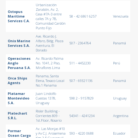
Urbanización
Zarabón, Av. 2,
Octopus
Casa #7A-3 entre
Maritime
58 - 42 6861 6257
Venezuela
calles 7A y 7B,
Services C.A.
Comunidad Cardón
Punto Fijo
Ave. Ricardo J.
Onix Marine
Alfaro, Bldg. Plaza
507 - 2364764
Panamá
Services S.A.
Aventura, El
Dorado
Operaciones
Av. Ricardo Palma
Anglo
No. 1041, 2 Piso,
511 - 4452230
Perú
Peruana S.A.
Miraflores Lima
Panama, Santa
Orca Ships
Elena, Texaco Local
507 - 69321136
Panamá
Agents
No.1 Panama
Platamar
Juan Lindolfo
Montevideo
Cuestas 1378,
598 2 - 9157829
Uruguay
S.A.
Uruguay
Risler Building -
Platechart
Corrientes 809 -
54341 - 4241234
Argentina
S.R.L.
1st.Floor, Rosario
Av. Las Monjas #10
Pormar
y Av C.J. Arosemena
593 - 4220 0688
Ecuador
Ocean Cargo
Km 2.5 Guayaquil