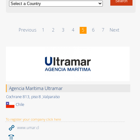
Previous
1
2
3
4
5
6
7
Next
Agencia Marítima Ultramar
Cochrane 813, piso 8 ,Valparaíso
Chile
To register your company click here
www.umar.cl