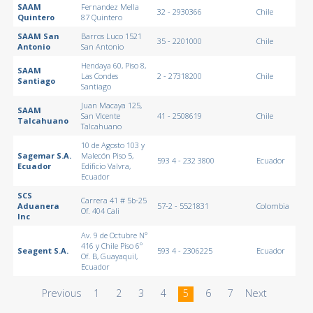
SAAM
Fernandez Mella
32 - 2930366
Chile
Quintero
87 Quintero
SAAM San
Barros Luco 1521
35 - 2201000
Chile
Antonio
San Antonio
Hendaya 60, Piso 8,
SAAM
Las Condes
2 - 27318200
Chile
Santiago
Santiago
Juan Macaya 125,
SAAM
San VIcente
41 - 2508619
Chile
Talcahuano
Talcahuano
10 de Agosto 103 y
Sagemar S.A.
Malecón Piso 5,
593 4 - 232 3800
Ecuador
Ecuador
Edificio Valvra,
Ecuador
SCS
Carrera 41 # 5b-25
Aduanera
57-2 - 5521831
Colombia
Of. 404 Cali
Inc
Av. 9 de Octubre Nº
416 y Chile Piso 6º
Seagent S.A.
593 4 - 2306225
Ecuador
Of. B, Guayaquil,
Ecuador
Previous
1
2
3
4
5
6
7
Next