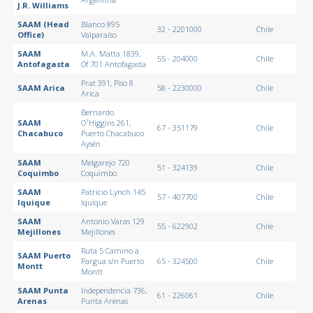
J.R. Williams
SAAM (Head
Blanco 895
32 - 2201000
Chile
Office)
Valparaíso
SAAM
M.A. Matta 1839,
55 - 204000
Chile
Antofagasta
Of 701 Antofagasta
Prat 391, Piso 8
SAAM Arica
58 - 2230000
Chile
Arica
Bernardo
SAAM
O¹Higgins 261,
67 - 351179
Chile
Chacabuco
Puerto Chacabuco
Aysén
SAAM
Melgarejo 720
51 - 324139
Chile
Coquimbo
Coquimbo
SAAM
Patricio Lynch 145
57 - 407700
Chile
Iquique
Iquique
SAAM
Antonio Varas 129
55 - 622902
Chile
Mejillones
Mejillones
Ruta 5 Camino a
SAAM Puerto
Pargua s/n Puerto
65 - 324500
Chile
Montt
Montt
SAAM Punta
Independencia 736,
61 - 226061
Chile
Arenas
Punta Arenas