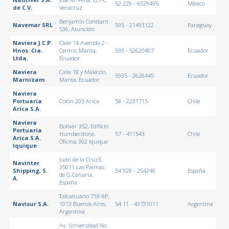
52 229 - 9329495
México
de C.V.
Veracruz
Benjamín Constant
Navemar SRL
595 - 21493122
Paraguay
536, Asunción
Naviera J.C.P.
Calle 14 Avenida 2 -
Hnos. Cia.
Centro, Manta,
593 - 52620407
Ecuador
Ltda.
Ecuador
Naviera
Calle 18 y Malecón,
5935 - 2626445
Ecuador
Marnizam
Manta, Ecuador
Naviera
Portuaria
Colón 203 Arica
58 - 2231715
Chile
Arica S.A.
Naviera
Bolívar 352, Edificio
Portuaria
Humberstone,
57 - 411543
Chile
Arica S.A.
Oficina 302 Iquique
Iquique
Juan de la Cruz3,
Navinter
35011 Las Palmas
Shipping, S.
34 928 - 254248
España
de G.Canaria,
A.
España
Talcahuano 718-8P,
Navisur S.A.
1013 Buenos Aires,
54 11 - 43731011
Argentina
Argentina
Av. Universidad No.