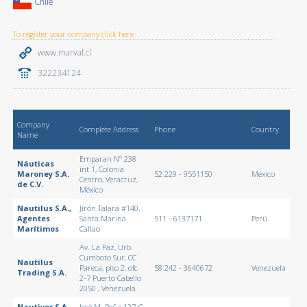
Chile
To register your company click here
www.marval.cl
322234124
Company
Complete Address
Phone
Country
Name
Emparan Nº 238
Náuticas
int 1, Colonia
Maroney S.A.
52 229 - 9551150
México
Centro, Veracruz,
de C.V.
México
Nautilus S.A.,
Jirón Talara #140,
Agentes
Santa Marina
511 - 6137171
Perú
Marítimos
Callao
Av. La Paz, Urb.
Cumboto Sur, CC
Nautilus
Pareca, piso 2, ofc
58 242 - 3640672
Venezuela
Trading S.A.
2-7 Puerto Cabello
2050 , Venezuela
Nautiver S.A.
José M. Peña 127-C