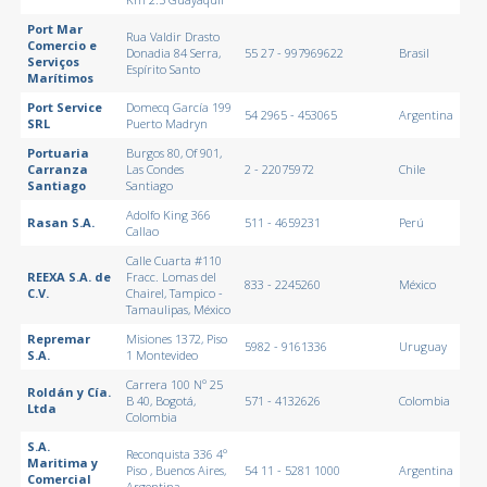
Port Mar
Rua Valdir Drasto
Comercio e
Donadia 84 Serra,
55 27 - 997969622
Brasil
Serviços
Espírito Santo
Marítimos
Port Service
Domecq García 199
54 2965 - 453065
Argentina
SRL
Puerto Madryn
Portuaria
Burgos 80, Of 901,
Carranza
Las Condes
2 - 22075972
Chile
Santiago
Santiago
Adolfo King 366
Rasan S.A.
511 - 4659231
Perú
Callao
Calle Cuarta #110
REEXA S.A. de
Fracc. Lomas del
833 - 2245260
México
C.V.
Chairel, Tampico -
Tamaulipas, México
Repremar
Misiones 1372, Piso
5982 - 9161336
Uruguay
S.A.
1 Montevideo
Carrera 100 Nº 25
Roldán y Cía.
B 40, Bogotá,
571 - 4132626
Colombia
Ltda
Colombia
S.A.
Reconquista 336 4º
Maritima y
Piso , Buenos Aires,
54 11 - 5281 1000
Argentina
Comercial
Argentina