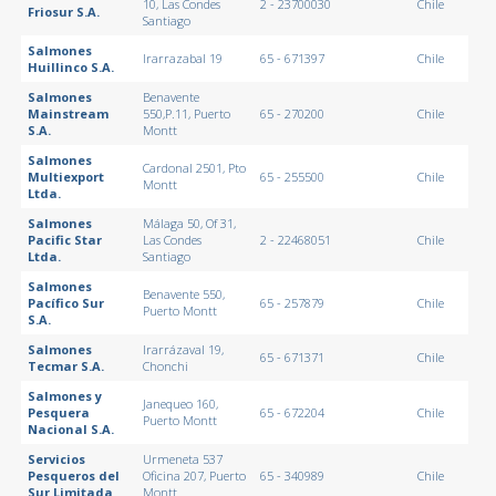
10, Las Condes
2 - 23700030
Chile
Friosur S.A.
Santiago
Salmones
Irarrazabal 19
65 - 671397
Chile
Huillinco S.A.
Salmones
Benavente
Mainstream
550,P.11, Puerto
65 - 270200
Chile
S.A.
Montt
Salmones
Cardonal 2501, Pto
Multiexport
65 - 255500
Chile
Montt
Ltda.
Salmones
Málaga 50, Of 31,
Pacific Star
Las Condes
2 - 22468051
Chile
Ltda.
Santiago
Salmones
Benavente 550,
Pacífico Sur
65 - 257879
Chile
Puerto Montt
S.A.
Salmones
Irarrázaval 19,
65 - 671371
Chile
Tecmar S.A.
Chonchi
Salmones y
Janequeo 160,
Pesquera
65 - 672204
Chile
Puerto Montt
Nacional S.A.
Servicios
Urmeneta 537
Pesqueros del
Oficina 207, Puerto
65 - 340989
Chile
Sur Limitada
Montt