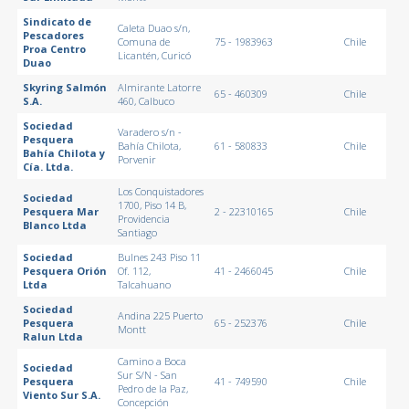
Sindicato de
Caleta Duao s/n,
Pescadores
Comuna de
75 - 1983963
Chile
Proa Centro
Licantén, Curicó
Duao
Skyring Salmón
Almirante Latorre
65 - 460309
Chile
S.A.
460, Calbuco
Sociedad
Varadero s/n -
Pesquera
Bahía Chilota,
61 - 580833
Chile
Bahía Chilota y
Porvenir
Cía. Ltda.
Los Conquistadores
Sociedad
1700, Piso 14 B,
Pesquera Mar
2 - 22310165
Chile
Providencia
Blanco Ltda
Santiago
Sociedad
Bulnes 243 Piso 11
Pesquera Orión
Of. 112,
41 - 2466045
Chile
Ltda
Talcahuano
Sociedad
Andina 225 Puerto
Pesquera
65 - 252376
Chile
Montt
Ralun Ltda
Camino a Boca
Sociedad
Sur S/N - San
Pesquera
41 - 749590
Chile
Pedro de la Paz,
Viento Sur S.A.
Concepción