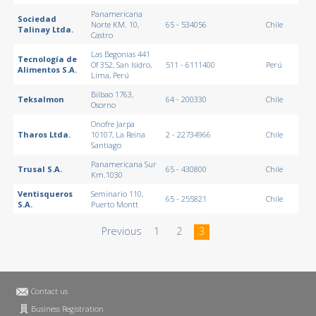
Panamericana
Sociedad
Norte KM. 10,
65 - 534056
Chile
Talinay Ltda.
Castro
Las Begonias 441
Tecnología de
Of 352, San Isidro,
511 - 6111400
Perú
Alimentos S.A.
Lima, Perú
Bilbao 1763,
Teksalmon
64 - 200330
Chile
Osorno
Onofre Jarpa
Tharos Ltda.
10107, La Reina
2 - 22734966
Chile
Santiago
Panamericana Sur
Trusal S.A.
65 - 430800
Chile
Km.1030
Ventisqueros
Seminario 110,
65 - 255821
Chile
S.A.
Puerto Montt
Previous
1
2
3
Contact us
Business Registration