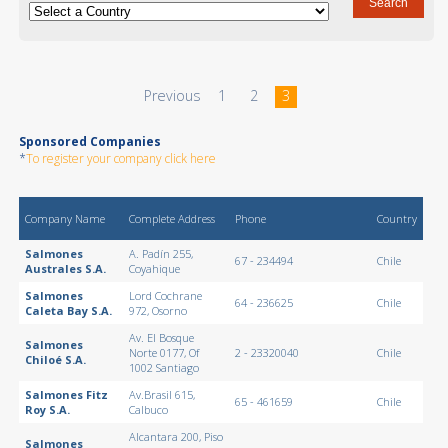
Previous
1
2
3
Sponsored Companies
*
To register your company click here
Company Name
Complete Address
Phone
Country
Salmones
A. Padín 255,
67 - 234494
Chile
Australes S.A.
Coyahique
Salmones
Lord Cochrane
64 - 236625
Chile
Caleta Bay S.A.
972, Osorno
Av. El Bosque
Salmones
Norte 0177, Of
2 - 23320040
Chile
Chiloé S.A.
1002 Santiago
Salmones Fitz
Av.Brasil 615,
65 - 461659
Chile
Roy S.A.
Calbuco
Alcantara 200, Piso
Salmones