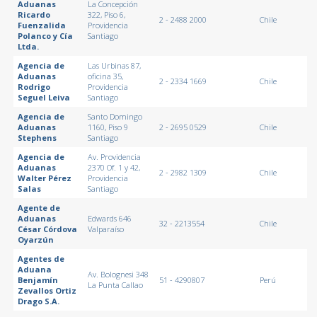
Aduanas
La Concepción
Ricardo
322, Piso 6,
2 - 2488 2000
Chile
Fuenzalida
Providencia
Polanco y Cía
Santiago
Ltda.
Agencia de
Las Urbinas 87,
Aduanas
oficina 35,
2 - 2334 1669
Chile
Rodrigo
Providencia
Seguel Leiva
Santiago
Agencia de
Santo Domingo
Aduanas
1160, Piso 9
2 - 2695 0529
Chile
Stephens
Santiago
Agencia de
Av. Providencia
Aduanas
2370 Of. 1 y 42,
2 - 2982 1309
Chile
Walter Pérez
Providencia
Salas
Santiago
Agente de
Aduanas
Edwards 646
32 - 2213554
Chile
César Córdova
Valparaíso
Oyarzún
Agentes de
Aduana
Av. Bolognesi 348
Benjamín
51 - 4290807
Perú
La Punta Callao
Zevallos Ortiz
Drago S.A.