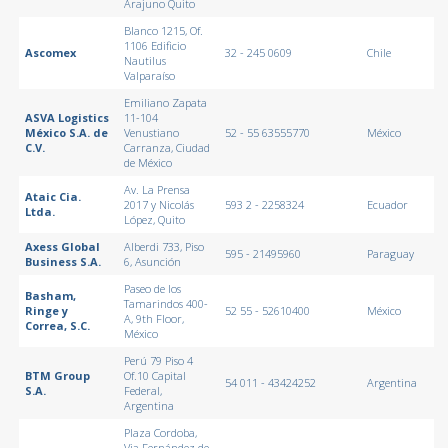
Arajuno Quito
Blanco 1215, Of.
1106 Edificio
Ascomex
32 - 245 0609
Chile
Nautilus
Valparaíso
Emiliano Zapata
ASVA Logistics
11-104
México S.A. de
Venustiano
52 - 55 63555770
México
C.V.
Carranza, Ciudad
de México
Av. La Prensa
Ataic Cia.
2017 y Nicolás
593 2 - 2258324
Ecuador
Ltda.
López, Quito
Axess Global
Alberdi 733, Piso
595 - 21495960
Paraguay
Business S.A.
6, Asunción
Paseo de los
Basham,
Tamarindos 400-
Ringe y
52 55 - 52610400
México
A, 9th Floor,
Correa, S.C.
México
Perú 79 Piso 4
BTM Group
Of.10 Capital
54 011 - 43424252
Argentina
S.A.
Federal,
Argentina
Plaza Cordoba,
Via Fernández de