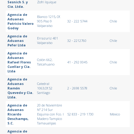
Sesnich S. y
Zofri Iquique
Cia. Ltda.
Agencia de
Blanco 1215, Of.
Aduanas
905 Piso 9
32 - 222 5744
Chile
Patricio Valero
Valparaíso
Godoy
Agencia de
Errazuriz 401
Aduanas
32 - 2212760
Chile
Valparaíso
Pefer Ltda
Agencia de
Aduanas
Colón 662,
Rafael Flores
41 - 292 0045
Chile
Talcahuano
Cuellar y Cía.
Ltda
Agencia de
Aduanas
Catedral
Ramón
1063,Of.52
2 - 2698 5578
Chile
Quevedo y Cía.
Santiago
Ltda.
Agencia de
20 de Noviembre
Aduanas
Nº 214 Sur
Ricardo
Esquina con Fco. I
52 833 - 219 1730
México
Deschamps,
Madero Tampico
S.C.
Tamaualipas
Agencia de