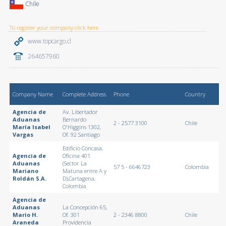
Chile
To register your company click here
www.topcargo.cl
264657960
Company Name
Complete Address
Phone
Country
Agencia de
Av. Libertador
Aduanas
Bernardo
2 - 2577 3100
Chile
María Isabel
O'Higgins 1302,
Vargas
Of. 92 Santiago
Edificio Concasa,
Agencia de
Oficina 401
Aduanas
(Sector La
57 5 - 6646723
Colombia
Mariano
Matuna entre A y
Roldán S.A.
D),Cartagena,
Colombia
Agencia de
Aduanas
La Concepción 65,
Mario H.
Of. 301
2 - 2346 8800
Chile
Araneda
Providencia