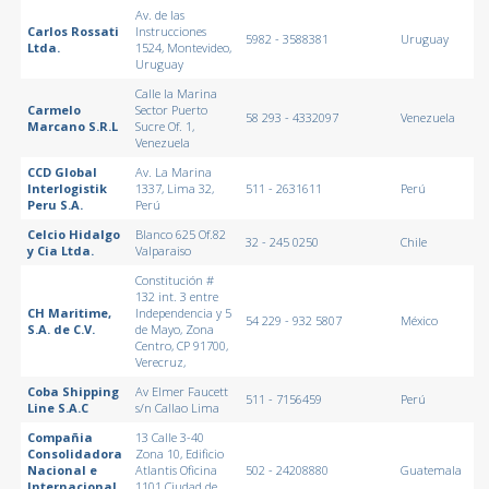
Av. de las
Carlos Rossati
Instrucciones
5982 - 3588381
Uruguay
Ltda.
1524, Montevideo,
Uruguay
Calle la Marina
Carmelo
Sector Puerto
58 293 - 4332097
Venezuela
Marcano S.R.L
Sucre Of. 1,
Venezuela
CCD Global
Av. La Marina
Interlogistik
1337, Lima 32,
511 - 2631611
Perú
Peru S.A.
Perú
Celcio Hidalgo
Blanco 625 Of.82
32 - 245 0250
Chile
y Cia Ltda.
Valparaiso
Constitución #
132 int. 3 entre
CH Maritime,
Independencia y 5
54 229 - 932 5807
México
S.A. de C.V.
de Mayo, Zona
Centro, CP 91700,
Verecruz,
Coba Shipping
Av Elmer Faucett
511 - 7156459
Perú
Line S.A.C
s/n Callao Lima
Compañia
13 Calle 3-40
Consolidadora
Zona 10, Edificio
Nacional e
Atlantis Oficina
502 - 24208880
Guatemala
Internacional
1101 Ciudad de