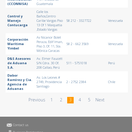
(CCONNISA)
Guatemala
Calle los
Control y
Baños,Centro
Manejo
Caribe Vargas Piso
58 212 - 3327722
Venezuela
Contucarga
13 Of 1 Maiquetia
,Estado Vargas
Av Nicanor Bolet
Corporación
Peraza, Edif Iman,
Marítima
58 2 - 662 3569
Venezuela
Piso 3, Of. 11, Sta.
Yimbel
Mónica Caracas
D&S Asesores
Av. Elmer Faucett
de Aduana
S/N Cdra. 30 Of.
511 - 5751018
Perú
S.A.
208 Callao, Perú
Dabor
Av. Los Leones #
Ramírez y Cia.
2749, Providencia
2 - 2752 2384
Chile
Agencia de
Santiago
Aduanas
Previous
1
2
3
4
5
Next
Contact us