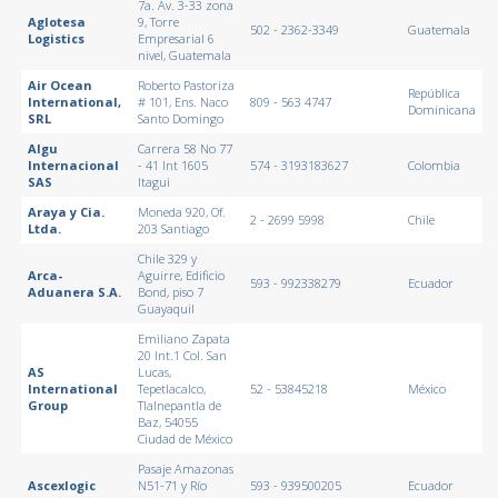
7a. Av. 3-33 zona
Aglotesa
9, Torre
502 - 2362-3349
Guatemala
Logistics
Empresarial 6
nivel, Guatemala
Air Ocean
Roberto Pastoriza
República
International,
# 101, Ens. Naco
809 - 563 4747
Dominicana
SRL
Santo Domingo
Algu
Carrera 58 No 77
Internacional
- 41 Int 1605
574 - 3193183627
Colombia
SAS
Itagui
Araya y Cia.
Moneda 920, Of.
2 - 2699 5998
Chile
Ltda.
203 Santiago
Chile 329 y
Arca-
Aguirre, Edificio
593 - 992338279
Ecuador
Aduanera S.A.
Bond, piso 7
Guayaquil
Emiliano Zapata
20 Int.1 Col. San
AS
Lucas,
International
Tepetlacalco,
52 - 53845218
México
Group
Tlalnepantla de
Baz, 54055
Ciudad de México
Pasaje Amazonas
Ascexlogic
N51-71 y Río
593 - 939500205
Ecuador