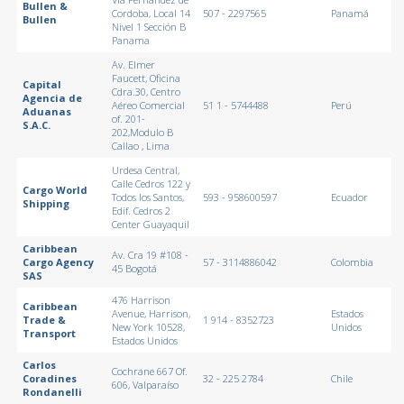
Bullen &
Cordoba, Local 14
507 - 2297565
Panamá
Bullen
Nivel 1 Sección B
Panama
Av. Elmer
Faucett, Oficina
Capital
Cdra.30, Centro
Agencia de
Aéreo Comercial
51 1 - 5744488
Perú
Aduanas
of. 201-
S.A.C.
202,Modulo B
Callao , Lima
Urdesa Central,
Calle Cedros 122 y
Cargo World
Todos los Santos,
593 - 958600597
Ecuador
Shipping
Edif. Cedros 2
Center Guayaquil
Caribbean
Av. Cra 19 #108 -
Cargo Agency
57 - 3114886042
Colombia
45 Bogotá
SAS
476 Harrison
Caribbean
Avenue, Harrison,
Estados
Trade &
1 914 - 8352723
New York 10528,
Unidos
Transport
Estados Unidos
Carlos
Cochrane 667 Of.
Coradines
32 - 225 2784
Chile
606, Valparaíso
Rondanelli