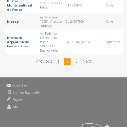
Ilustre
Calle Penco 125,
Municipalidad
41 - 454919
Chile
Penco
de Penco
Av. Vitacura
Inacap
10151, Vitacura
2 - 24297500
Chile
Santiago
Av. Federico
Instituto
Lacroze 4181
Argentino de
Piso 2
54 11 - 45543126
Argentina
Ferrocarriles
C1427EDG
Buenos Aires
Previous
1
2
3
Next
Contact us
Business Registration
Register
Jobs