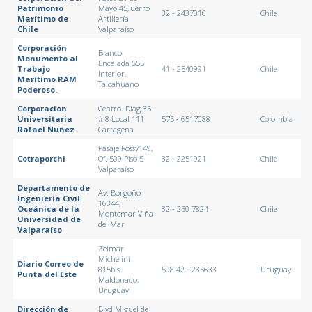
Patrimonio
Mayo 45, Cerro
32 - 2437010
Chile
Marítimo de
Artillería
Chile
Valparaíso
Corporación
Blanco
Monumento al
Encalada 555
Trabajo
41 - 2540991
Chile
Interior.
Marítimo RAM
Talcahuano
Poderoso.
Corporacion
Centro. Diag 35
Universitaria
# 8 Local 111
575 - 6517088
Colombia
Rafael Nuñez
Cartagena
Pasaje Rossv149,
Cotraporchi
Of. 509 Piso 5
32 - 2251921
Chile
Valparaíso
Departamento de
Av. Borgoño
Ingeniería Civil
16344,
Oceánica de la
32 - 250 7824
Chile
Montemar Viña
Universidad de
del Mar
Valparaíso
Zelmar
Michelini
Diario Correo de
815bis
598 42 - 235633
Uruguay
Punta del Este
Maldonado,
Uruguay
Dirección de
Blvd Miguel de