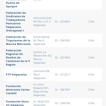
Puerto de
Iquique
Federación de
Sindicatos de
Almirante Goñi
Trabajadores
49, Piso 2, Of. 4
32 - 2254364
Chile
Portuarios
Valparaíso
Valparaíso
(Fetrapoval )
Federación de
Tomás Ramos
Tripulantes de la
68, Piso 4
32 - 2541693
Chile
Marina Mercante
Valparaíso
Federación
Camino La
Regional de
Pólvora Km 4,5,
Dueños de
32 - 2291805
Chile
Placilla
Camiones de la V
Valparaíso
Región
Cochrane 638,
FTP Valparaíso
Piso 6
32 - 2212217
Chile
Valparaíso
Av. Gran
Fundación
Bretaña1001,
Almirante Carlos
32 - 2287547
Chile
Playa Ancha
Condell
Valparaíso
Fundación Duoc-
Av. Brasil 202
32 - 2268742
Chile
UC Valparíso
Valparaíso