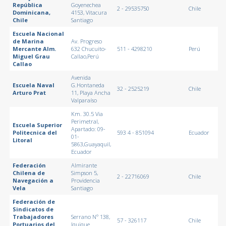
República
Goyenechea
2 - 29535750
Chile
Dominicana,
4153, Vitacura
Chile
Santiago
Escuela Nacional
de Marina
Av. Progreso
Mercante Alm.
632 Chucuito-
511 - 4298210
Perú
Miguel Grau
Callao,Perú
Callao
Avenida
Escuela Naval
G.Hontaneda
32 - 2525219
Chile
Arturo Prat
11, Playa Ancha
Valparaíso
Km. 30.5 Via
Perimetral,
Escuela Superior
Apartado: 09-
Politecnica del
593 4 - 851094
Ecuador
01-
Litoral
5863,Guayaquil,
Ecuador
Federación
Almirante
Chilena de
Simpson 5,
2 - 22716069
Chile
Navegación a
Providencia
Vela
Santiago
Federación de
Sindicatos de
Trabajadores
Serrano Nº 138,
57 - 326117
Chile
Portuarios del
Iquique