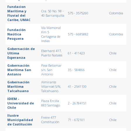
Fundacion
Maritima y
Cra. 50 No. 98 -
575 - 3575260
Colombia
Fluvial del
40 Barranquilla
Caribe, UMAC
Vía Mamonal
Fundación
Km 5
Naútica
575 - 6685882
Colombia
Cartagena de
Pesquera
Indias
Gobernación de
Eberhard 417,
Ultima
61 - 411423
Chile
Puerto Natales
Esperanza
Gobernación
Pase Bellamar
Marítima San
s/n, San
35 - 584866
Chile
Antonio
Antonio
Gobernación
Almirante
Marítima
Villarroel S/N,
41 - 2541100
Chile
Talcahuano
Talcahuano.
IDIEM -
Plaza Ercilla
Universidad de
2 - 26784151
Chile
883 Santiago
Chile
Ilustre
Freire 477
Municipalidad
71 - 672101
Chile
Constitución
de Costitución