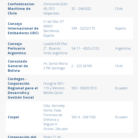
Confederacion
Almirante Goñi
Marítima de
49, Of 3
32 - 2469522
Chile
Chile
Valparaíso
C/ del Mar 97
Consejo
08003
Internacional de
349 - 32252179
España
Barcelona,
Estibadores (IDC)
España
Consejo
Lavalle 643 Piso
Portuario
2º , Buanos
54-11 - 4325-2123
Argentina
Argentino
Aires, argentina
Consulado
Av. Santa María
General de
2 - 223 28180
Chile
2796 Santiago
Bolivia
Cordeges -
Corporación
Hungría N31-
Regional para el
119 y Moreno
593 - 959297313
Ecuador
Desarrollo y
Bellido Quito
Gestión Social
Cdla. Kennedy
Norte, Avda.
Francisco de
Corpei
593 4 - 2681550
Ecuador
Orellana y
Miguel H.
Alcívar, 2do piso
Corporación del
Paseo 21 de