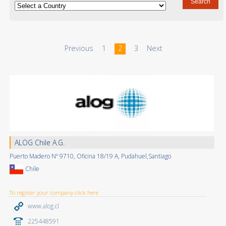
Previous
1
2
3
Next
ALOG Chile A.G.
Puerto Madero Nº 9710, Oficina 18/19 A, Pudahuel,Santiago
Chile
To register your company click here
www.alog.cl
225448591