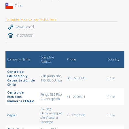
Chile
To register your company click here
www.ucsc.cl
412735331
Complete
Company Name
Phone
Country
Address
Centro de
Educación y
7 de Junio Nro.
58 - 2251978
Chile
Capacitación de
176, Of. 5 Arica
Chile
Centro de
Rengo 595 Piso
Estudios
41 - 2990391
Chile
2, Concepción
Navieros CENAV
Av. Dag
Hammarskjöld
Cepal
2 - 22102000
Chile
s/n Vitacura
Santiago