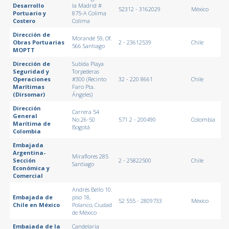
Desarrollo
la Madrid #
52312 - 3162029
México
Portuario y
875-A Colima
Costero
Colima
Dirección de
Morandé 59, Of.
Obras Portuarias
2 - 23612539
Chile
566 Santiago
MOPTT
Dirección de
Subida Playa
Seguridad y
Torpederas
Operaciones
#300 (Recinto
32 - 220 8661
Chile
Marítimas
Faro Pta.
(Dirsomar)
Ángeles)
Dirección
Carrera 54
General
No.26-50
571 2 - 200490
Colombia
Marítima de
Bogotá
Colombia
Embajada
Argentina-
Miraflores 285
Sección
2 - 25822500
Chile
Santiago
Económica y
Comercial
Andrés Bello 10.
Embajada de
piso 18,
52 555 - 2809733
México
Chile en México
Polanco, Ciudad
de México
Embajada de la
Candelaria