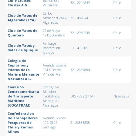
Chile Cruises
Blanco 869
32 - 2214849
Chile
Cluster A.G.
Valparaíso
Carlos
Club de Yates de
Alessandri 2447,
35 - 482074
Chile
Algarrobo (CYA)
Algarrobo
Club de Yates de
21 de Mayo
32 - 2930248
Chile
Quintero
1215, Quintero
Av. Jorge
Club de Yates y
Barrera s/n,
57 - 413385
Chile
Botes de Iquique
Iquique
Colegio de
Capitanes y
Avenida España
Pilotos de la
1517, Recreo
32 - 2669804
Chile
Marina Mercante
Viña del Mar
Nacional A.G.
Comisión
Contiguo a
Centroamericana
Mansión
de Transporte
,Teodolinda,
505 - 222 27 54
Nicaragua
Marítimo
Managua ,
(COCATRAM)
Nicaragua
Confederacion
de Trabajadores
Avenida Bulnes
Pesqueros de
107, Of 22
2 - 26885838
Chile
Chile y Ramas
Santiago
Afines