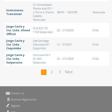
CC Consolidado-
Planta alta Of.1-
Inversiones
2 Torre A, Puerto
58416 - 7425799
Venezuela
Transimar
Cabello,
Venezuela
Jorge Carle y
Prat 827, Of.
Cia. Ltda. (Head
32 - 215 8200
Chile
1104 Valparaíso
Office)
Jorge Carle y
José Santiago
Cia. Ltda.
Aldunate 641
51 - 313293
Chile
Coquimbo
Coquimbo
Jorge Carle y
Cochrane 667,
Cía. Ltda.
Of. 404
32 - 215 4200
Chile
Valparaíso
Valparaíso
1
2
3
Next
Contact us
Business Registration
Register
Jobs