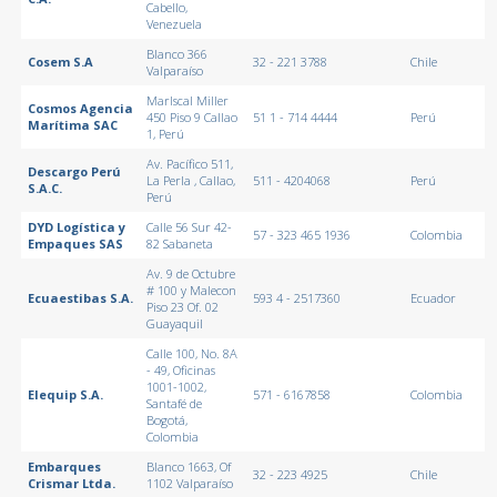
Cabello,
Venezuela
Blanco 366
Cosem S.A
32 - 221 3788
Chile
Valparaíso
MarIscal Miller
Cosmos Agencia
450 Piso 9 Callao
51 1 - 714 4444
Perú
Marítima SAC
1, Perú
Av. Pacífico 511,
Descargo Perú
La Perla , Callao,
511 - 4204068
Perú
S.A.C.
Perú
DYD Logística y
Calle 56 Sur 42-
57 - 323 465 1936
Colombia
Empaques SAS
82 Sabaneta
Av. 9 de Octubre
# 100 y Malecon
Ecuaestibas S.A.
593 4 - 2517360
Ecuador
Piso 23 Of. 02
Guayaquil
Calle 100, No. 8A
- 49, Oficinas
1001-1002,
Elequip S.A.
571 - 6167858
Colombia
Santafé de
Bogotá,
Colombia
Embarques
Blanco 1663, Of
32 - 223 4925
Chile
Crismar Ltda.
1102 Valparaíso