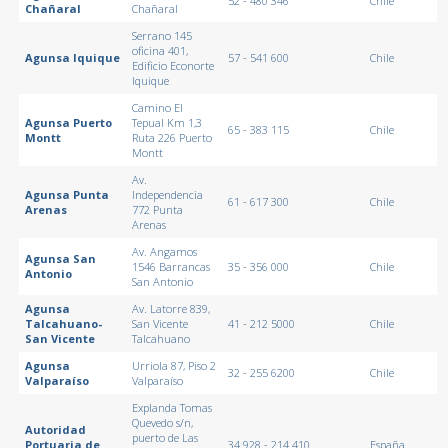
52 - 480 346
Chile
Chañaral
Chañaral
Serrano 145
oficina 401,
Agunsa Iquique
57 - 541 600
Chile
Edificio Econorte
Iquique
Camino El
Agunsa Puerto
Tepual Km 1,3
65 - 383 115
Chile
Montt
Ruta 226 Puerto
Montt
Av.
Agunsa Punta
Independencia
61 - 617 300
Chile
Arenas
772 Punta
Arenas
Av. Angamos
Agunsa San
1546 Barrancas
35 - 356 000
Chile
Antonio
San Antonio
Agunsa
Av. Latorre 839,
Talcahuano-
San Vicente
41 - 212 5000
Chile
San Vicente
Talcahuano
Agunsa
Urriola 87, Piso 2
32 - 255 6200
Chile
Valparaíso
Valparaíso
Explanda Tomas
Quevedo s/n,
Autoridad
puerto de Las
Portuaria de
34 928 - 214 410
España