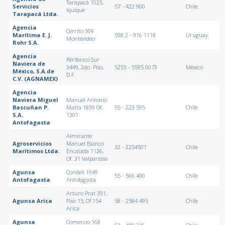
Tarapacá 1025,
Servicios
57 - 422 900
Chile
Iquique
Tarapacá Ltda.
Agencia
Cerrito 309
Marítima E. J.
598 2 - 916 1118
Uruguay
Montevideo
Rohr S.A.
Agencia
Periferico Sur
Naviera de
3449, 2do. Piso,
5255 - 5595 0073
México
México, S.A.de
D.F.
C.V. (AGNAMEX)
Agencia
Naviera Miguel
Manuel Antonio
Bascuñan P.
Matta 1839 Of.
55 - 223 595
Chile
S.A.
1301
Antofagasta
Almirante
Agroservicios
Manuel Blanco
32 - 2254501
Chile
Marítimos Ltda.
Encalada 1126,
Of. 31 Valparaíso
Agunsa
Condell 1949
55 - 566 400
Chile
Antofagasta
Antofagasta
Arturo Prat 391,
Agunsa Arica
Piso 15, Of 154
58 - 2584 495
Chile
Arica
Agunsa
Comercio 168