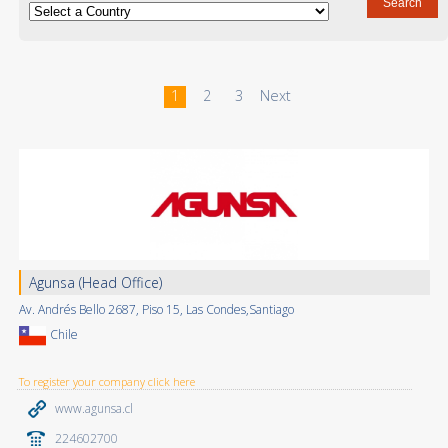
1
2
3
Next
Agunsa (Head Office)
Av. Andrés Bello 2687, Piso 15, Las Condes,Santiago
Chile
To register your company click here
www.agunsa.cl
224602700