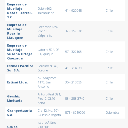
Empresa de
Muellaje
Colón 662,
41 - 920045
Chile
Rafael Flores C.
Talcahuano
Y C
Empresa de
Cochrane 639,
Muellaje
Piso 13
32 - 259 5065
Chile
Rosalia
Valparaíso
Llauquen
Empresa de
Muellaje
Latorre 504, Of
57 - 322168
Chile
Susana Ortega
01, Iquique
Quezada
Estibas Pacífico
Cousiño N° 49,
41 - 714678
Chile
Sur S.A.
Coronel
Av. Angamos
Estisai Ltda.
1170, San
35 - 213056
Chile
Antonio
Arturo Prat 391,
Gership
Piso10, Of.101
58 - 258 3740
Chile
Limitada
Arica
Granportuaria
Cra 12, No. 97 -
571 - 6019000
Colombia
S.A.
04 Piso 2 Bogotá
Isauro Alfaro
Grupo
210 Sur,