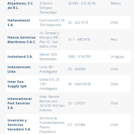
Alijadores, S.C.
Z.Centro
52 833 - 212 55 55
México
de R.L.
Tampico
Tamaulipas
Hafendienst
Cochrane 667, Of
32 - 222 3113
Chile
S.A.
704 Valparaíso
Av. Canaval y
Hansa Servicios
Moreyra 340 -
51 1 - 4401818
Perú
Marítimos S.A.C.
Piso 10 - San
Isidro, Lima
Maciel 1339
Indosland S.A.
5982 - 9160783
Uruguay
Montevideo
Induservcom
Lima 381
55 - 269089
Chile
Ltda.
Antofagasta
Orella 610, Of.
Inter Sea
1701
56 - 942918378
Chile
Supply SpA
Antofagasta
Avda. Ramon
International
Barros Luco
Port Services
35 - 219571
Chile
1613 Of. 904, San
S.A.
Antonio
Terminal de
Inversión y
Transbordadores,
Servicios
67 - 351466
Chile
Puerto.
Varadero S.A.
Chacabuco