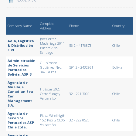
322202975
Complete
Company Name
Phone
Country
Address
Jose Cortez
Adia, Logística
Madariaga 3011,
& Distribución
56 2 - 4176873
Chile
Puente Alto
EIRL
Santiago
Administración
C. Lisímaco
de Servicios
Gutiérrez Nro.
591 2 - 2432961
Bolivia
Portuarios
342 La Paz
Bolivia, ASP-B
Agencia de
Muellaje
Huáscar 392,
Canadian Sea
Cerro Yungay
32 - 221 7000
Chile
Car
Valparaíso
Management
S.A.
Agencia de
Plaza Whellrigth
Servicios
157, Piso 5, Of.05
32 - 222 0526
Chile
Portuarios ASP
Valparaíso
Chile Ltda.
Agencia de