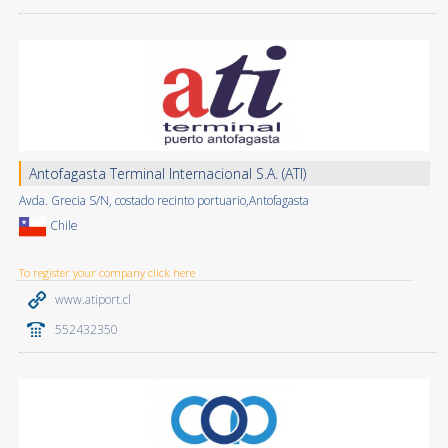
Antofagasta Terminal Internacional S.A. (ATI)
Avda. Grecia S/N, costado recinto portuario,Antofagasta
Chile
To register your company click here
www.atiport.cl
552432350